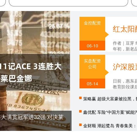
金控配资
作者｜豆芽 
06-10
年初，新老品
解质饮料，已
实盘配资
公司
日前，惠东
05-14
教育阶段课
已到期，结合
策略赢 超级大富豪被拉黑，
鑫优配 车险“中国方案”赋能
连胜大满贯冠军进32强 对决莱
金财顺 潮起鹭岛 青春集美