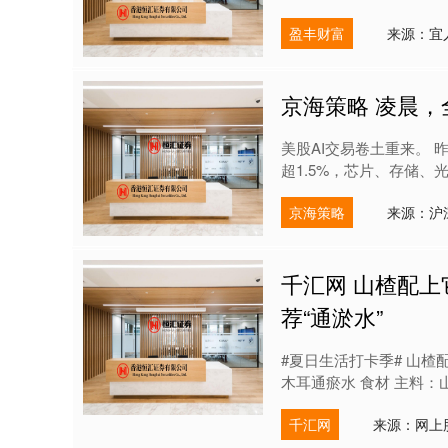
盈丰财富
来源：宜
京海策略 凌晨
美股AI交易卷土重来。
超1.5%，芯片、存储、
京海策略
来源：沪
千汇网 山楂配
荐“通淤水”
#夏日生活打卡季#​ 山
木耳通瘀水 食材 主料：山楂
千汇网
来源：网上