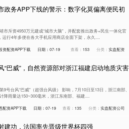
市政务APP下线的警示：数字化莫偏离便民初
市斥资4950万元建成“城市大脑”，并配套推出政务+民生一体化官
”，运行4年多便在各大手机应用商店全面下架，永久....
投资配资APP下载
日期：07-19
查看：
153
分类：
实盘配资
风“巴威”，自然资源部对浙江福建启动地质灾害
9号台风“巴威”（超强台风级） 影响，7月10日至13日，浙江南部
雨量达150~300毫米，浙江东南部、福建....
恩配资APP下载
日期：07-19
查看：
135
分类：
实盘配资公司
传射建功，法国率先晋级世界杯四强