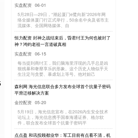
实盘配资
06-01
5月28日—29日，“潮起厦门e鹭向新”2026年网
络全媒体厦门行正式举行，50余名中央及省市主
流媒体、全国网络媒体、自
恒力配资 封神之战结束后，昏君纣王为何也被封了
神？鸿钧老祖一言道破真相
实盘配资
06-15
每当提到商纣王，我们脑海里浮现的几乎总是凶
狠残暴和奢靡享乐的形象。这个历史人物似乎天
生注定与贪婪、暴虐划上等号。他对妲己
5
森利网 海光信息联合多方发布全球首个抗量子密码
平滑迁移解决方案
金控配资
05-20
5月19日，海光信息宣布，在2026内生安全技术
论坛上，海光信息携手国泰海通证券、格尔软
件，联合发布全球首个抗量子密码平
点点盈 和讯投顾都业华：军工目前有点看不清，机