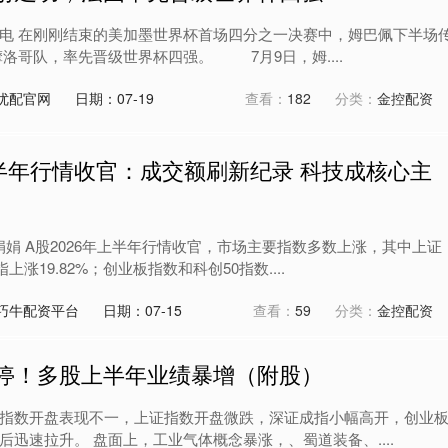
日电 在刚刚结束的美加墨世界杯首场四分之一决赛中，姆巴佩下半场
摩洛哥队，率先晋级世界杯四强。 7月9日，姆....
优配官网
日期：07-19
查看：
182
分类：
金控配资
半年行情收官：成交额刷新纪录 科技成核心主
娟娟 A股2026年上半年行情收官，市场主要指数多数上涨，其中上证
上涨19.82%；创业板指数和科创50指数....
巧牛配资平台
日期：07-15
查看：
59
分类：
金控配资
涨停！多股上半年业绩暴增（附股）
要指数开盘表现不一，上证指数开盘微跌，深证成指小幅高开，创业
后迅速拉升。 盘面上，工业气体概念暴涨，、蜀道装备、....