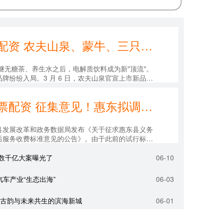
红太阳配资 农夫山泉、蒙牛、三只松鼠...为什么巨头扎堆入局电解质水？
继无糖茶、养生水之后，电解质饮料成为新"顶流"。
牌纷纷入局。3 月 6 日，农夫山泉官宣上市新品电
经开始铺货；蒙牛也推出了....
沪深股票配资 征集意见！惠东拟调整中小学课后服务收费标准
县发展改革和政务数据局发布《关于征求惠东县义务
后服务收费标准意见的公告》。由于此前的试行标准
广东省相关文件精神，该局在考量服务成....
数千亿大案曝光了
06-10
汽车产业“生态出海”
06-03
：古韵与未来共生的滨海新城
06-01