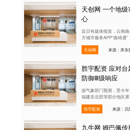
天创网 一个地级
心
近日有媒体报道，云南曲靖
方城市服务APP“曲靖通
天创网
来源：库东
胜宇配资 应对台
防御Ⅲ级响应
据气象部门预测，受今年第
福建东北部等部分地区累计降
胜宇配资
来源：贝
九牛网 姆巴佩