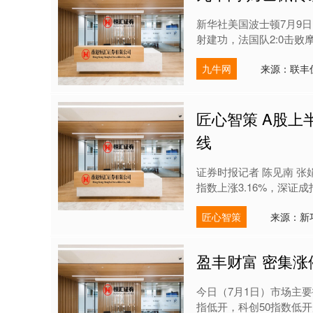
新华社美国波士顿7月9
射建功，法国队2:0击败
九牛网
来源：联丰
匠心智策 A股上
线
证券时报记者 陈见南 张
指数上涨3.16%，深证成指
匠心智策
来源：新
盈丰财富 密集
今日（7月1日）市场主
指低开，科创50指数低开