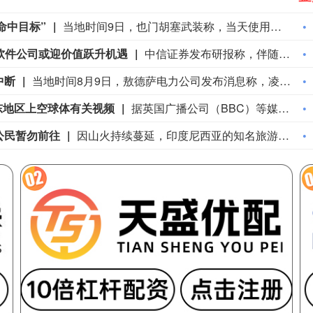
命中目标”
当地时间9日，也门胡塞武装称，当天使用一架无人机对沙特阿美公司位于沙特吉赞的炼油厂实施袭击，并称“成功命中目标”。胡塞武装表示，此次袭击是对沙特“敌方”无人机进入也门萨达省和哈杰省领空的回应。（央视新闻）
 软件公司或迎价值跃升机遇
中信证券发布研报称，伴随AI Coding渗透，新的AI商业化主线的开创至关重要，OpenAI、Anthropic等在Coding领域取得丰硕成果的模型公司开始组建FDE团队，寻求模型能力与真实业务场景的深度结合。该行认为，软件公司作为具备客户卡位、交付能力、行业know-how积累的重要角色，有望成为模型公司的重要伙伴，把握FDE带来的价值跃升机会；与此同时，借鉴Palantir，重构业务模式、建立AI工程化交付能力、探索效果计费，是软件公司FDE转型成功的重要标志。建议关注以下几类具备FDE业务发展潜力和基础的公司：1)模型厂商；2)企业软件厂商；3)IT服务厂商；4)垂直行业厂商。
中断
当地时间8月9日，敖德萨电力公司发布消息称，凌晨俄罗斯对敖德萨地区发动袭击后，当地出现停电情况，部分区域电力供应中断。目前抢修工作已开展，供电恢复作业正在推进。俄罗斯方面对此暂无回应。
东地区上空球体有关视频
据英国广播公司（BBC）等媒体报道，美国五角大楼当地时间7日公布了41份不明飞行物（UFO）相关文件，包括十多个视频、三张图片和数十份PDF格式文档。这是自今年5月以来，美国国防部应总统特朗普要求公布的第五批相关文件。（环球网）
公民暂勿前往
因山火持续蔓延，印度尼西亚的知名旅游景点——东爪哇省布罗莫火山景区自8日晚起暂时关闭。中国驻泗水总领馆9日发布公告，提醒领区中国公民暂勿前往该景区，已预订行程的游客及时办理改期或退票，并密切关注火情及景区解封信息。（新华社）