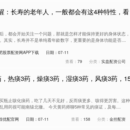
提醒：长寿的老年人，一般都会有这4种特性，看
后，都会开始关注一个问题，那就是怎样才能保持更好的身体状态，
。其实，长寿并不是单纯看年龄数字，更重要的是身体功能是否....
肥股票配资网APP下载
日期：07-11
查看：
79
分类：
实盘配资公司
药，热痰3药，燥痰3药，湿痰3药，风痰3药，1
买瓶止咳化痰药，吃了几天不见好，反而痰更多、咳得更厉害。这种
用药很可能南辕北辙。 今天黄药师聊5种常见的痰证，及每....
煌优配官网
日期：07-11
查看：
158
分类：
金控配资