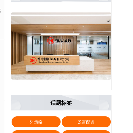
传
话题标签
51策略
盈富配资
板