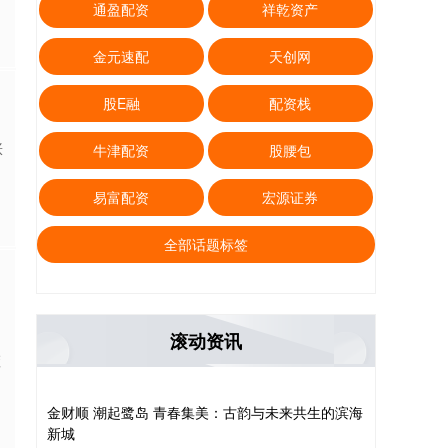
通盈配资
祥乾资产
金元速配
天创网
股E融
配资栈
涨
牛津配资
股腰包
易富配资
宏源证券
全部话题标签
滚动资讯
楂
金财顺 潮起鹭岛 青春集美：古韵与未来共生的滨海
新城