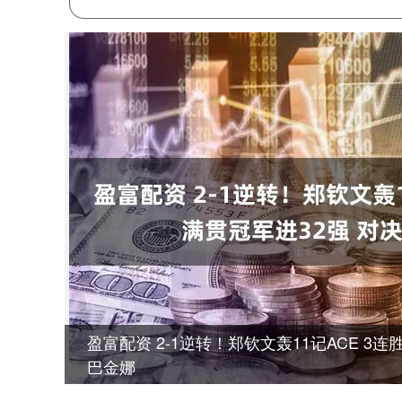
盈富配资 2-1逆转！郑钦文轰11记ACE 3
巴金娜