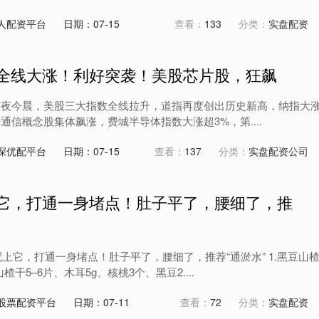
人配资平台
日期：07-15
查看：
133
分类：
实盘配资
，全线大涨！利好突袭！美股芯片股，狂飙
 昨夜今晨，美股三大指数全线拉升，道指再度创出历史新高，纳指大
光通信概念股集体飙涨，费城半导体指数大涨超3%，第....
深优配平台
日期：07-15
查看：
137
分类：
实盘配资公司
上它，打通一身堵点！肚子平了，腰细了，推
楂配上它，打通一身堵点！肚子平了，腰细了，推荐“通淤水” 1.黑豆山
干5–6片、木耳5g、核桃3个、黑豆2....
股票配资平台
日期：07-11
查看：
72
分类：
实盘配资