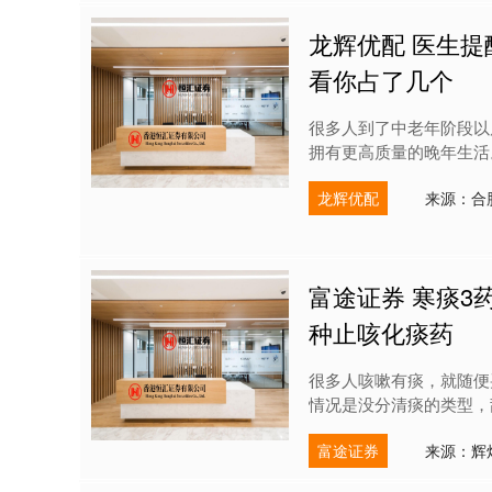
龙辉优配 医生
看你占了几个
很多人到了中老年阶段以
拥有更高质量的晚年生活
龙辉优配
来源：合
富途证券 寒痰3
种止咳化痰药
很多人咳嗽有痰，就随便
情况是没分清痰的类型，乱
富途证券
来源：辉